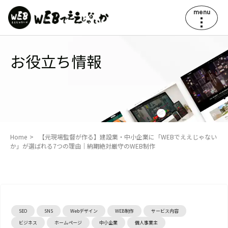
menu
お役立ち情報
Home
【元現場監督が作る】建設業・中小企業に「WEBでええじゃない
か」が選ばれる7つの理由｜納期絶対厳守のWEB制作
SEO
SNS
Webデザイン
WEB制作
サービス内容
ビジネス
ホームページ
中小企業
個人事業主